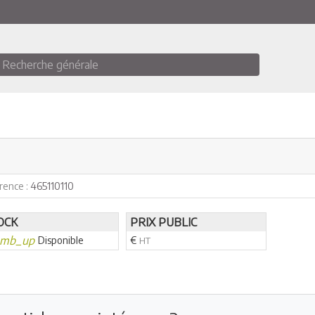
Recherche générale
rence :
465110110
OCK
PRIX PUBLIC
umb_up
Disponible
€
HT