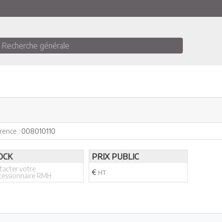
Recherche générale
rence :
008010110
OCK
PRIX PUBLIC
tacter votre
€
HT
cessionnaire RMH