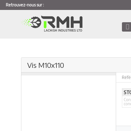
Retrouvez-nous sur :
Vis M10x110
Réfé
ST
Con
con