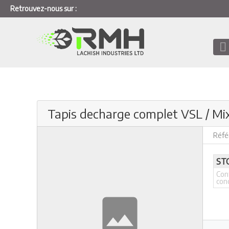
Retrouvez-nous sur :
Tapis decharge complet VSL / Mi
Réfé
ST
Con
con