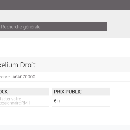
Recherche générale
xelium Droit
rence :
464070000
OCK
PRIX PUBLIC
tacter votre
€
HT
cessionnaire RMH