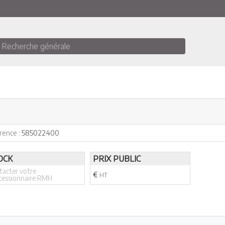
Recherche générale
rence :
585022400
OCK
PRIX PUBLIC
tacter votre
€
HT
cessionnaire RMH