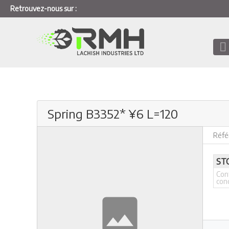
Retrouvez-nous sur :
Spring B3352* ¥6 L=120
Réfé
ST
Con
con