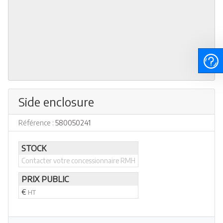
Side enclosure
Référence :
580050241
STOCK
Contacter votre concessionnaire RMH
PRIX PUBLIC
€
HT