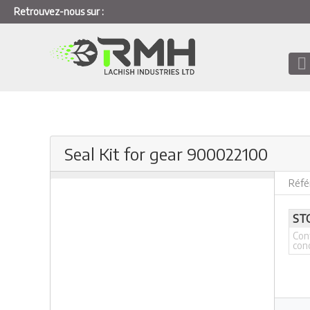
Retrouvez-nous sur :
Seal Kit for gear 900022100
Réfé
ST
Con
con