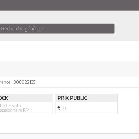
Recherche générale
rence :
900022135
OCK
PRIX PUBLIC
tacter votre
€
HT
cessionnaire RMH