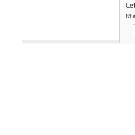
Cet
N'hé