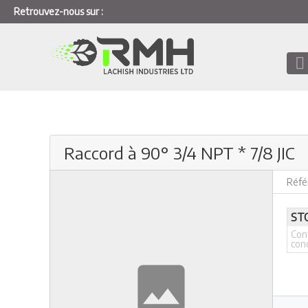
Retrouvez-nous sur :
Raccord à 90° 3/4 NPT * 7/8 JIC
Réfé
ST
Con
con