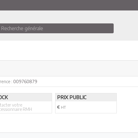
Recherche générale
rence :
009760879
OCK
PRIX PUBLIC
tacter votre
€
HT
cessionnaire RMH