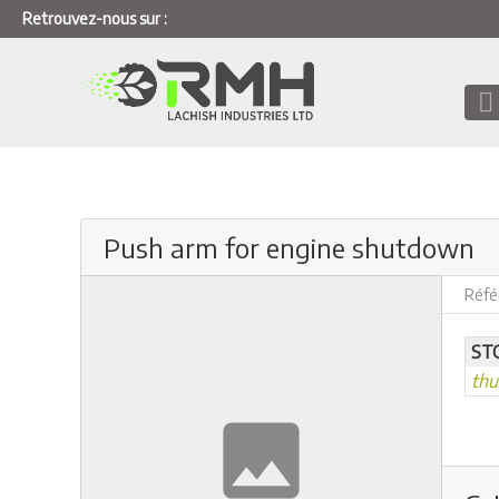
Retrouvez-nous sur :
Push arm for engine shutdown
Réfé
ST
th