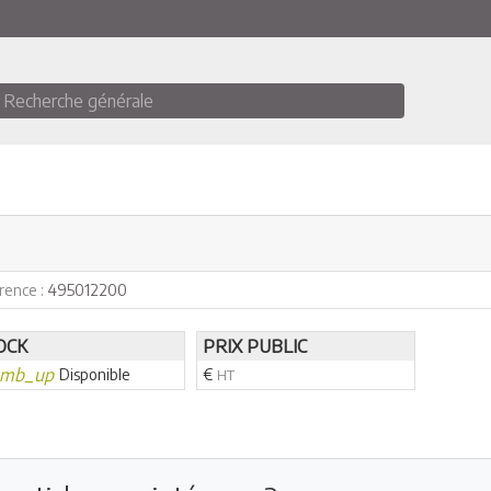
Recherche générale
rence :
495012200
OCK
PRIX PUBLIC
umb_up
Disponible
€
HT