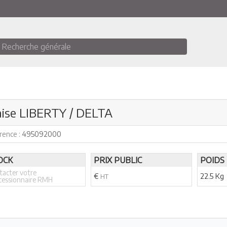
Recherche générale
ise LIBERTY / DELTA
rence :
495092000
OCK
PRIX PUBLIC
POIDS
tacter votre
€
22.5 Kg
HT
cessionnaire RMH