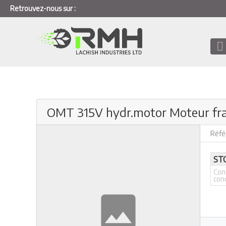
Retrouvez-nous sur :
OMT 315V hydr.motor Moteur fra
Réfé
ST
Con
con