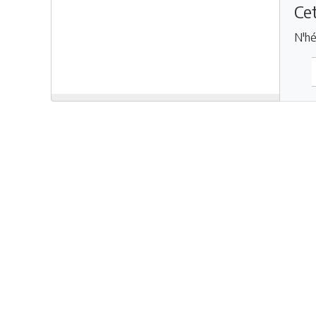
Cet
N'hé