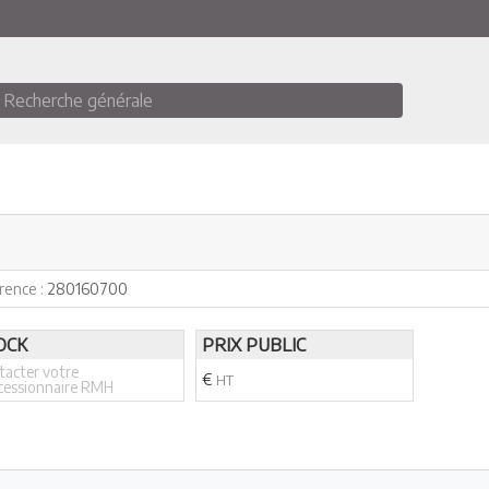
Recherche générale
rence :
280160700
OCK
PRIX PUBLIC
tacter votre
€
HT
cessionnaire RMH