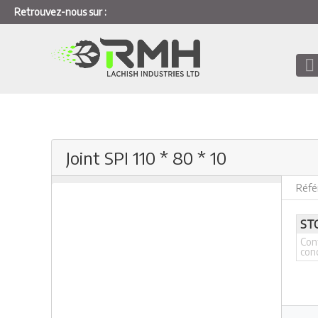
Retrouvez-nous sur :
Joint SPI 110 * 80 * 10
Réfé
ST
Con
con