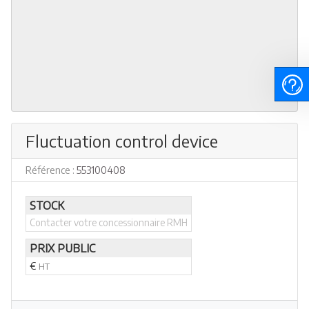
Fluctuation control device
Référence :
553100408
STOCK
Contacter votre concessionnaire RMH
PRIX PUBLIC
€
HT