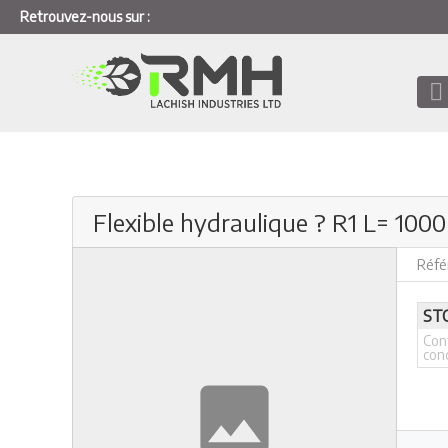
Retrouvez-nous sur :
Flexible hydraulique ? R1 L= 10
Réfé
ST
Con
con