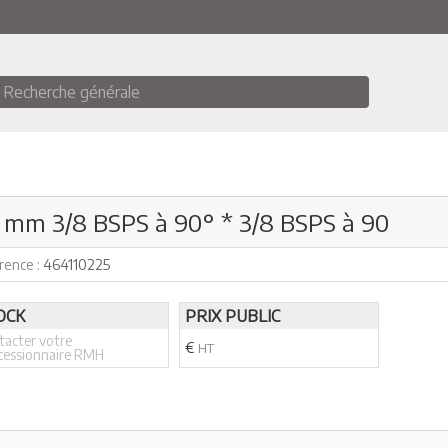
Recherche générale
00 mm 3/8 BSPS à 90° * 3/8 BSPS à 90
rence :
464110225
OCK
PRIX PUBLIC
tacter votre
€
HT
cessionnaire RMH