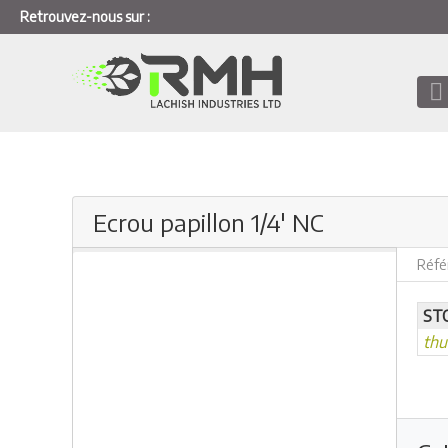
Retrouvez-nous sur :
Ecrou papillon 1/4' NC
Réfé
ST
th