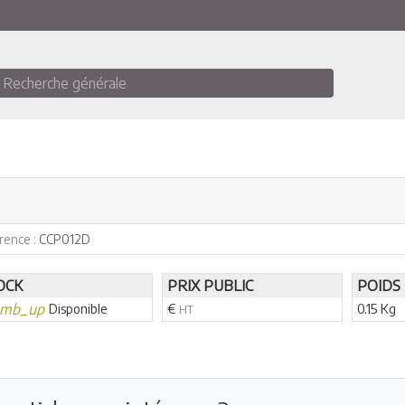
Recherche générale
rence :
CCP012D
OCK
PRIX PUBLIC
POIDS
umb_up
Disponible
€
0.15 Kg
HT