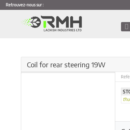
Retrouvez-nous sur :
Coil for rear steering 19W
Réfé
ST
th