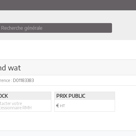
Recherche générale
and wat
rence :
D01183383
OCK
PRIX PUBLIC
tacter votre
€
HT
cessionnaire RMH