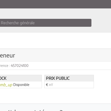
Recherche générale
eneur
rence :
457024100
OCK
PRIX PUBLIC
umb_up
Disponible
€
HT