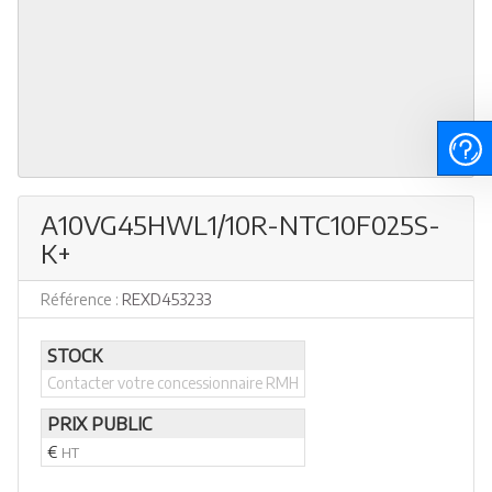
A10VG45HWL1/10R-NTC10F025S-
K+
Référence :
REXD453233
STOCK
Contacter votre concessionnaire RMH
PRIX PUBLIC
€
HT