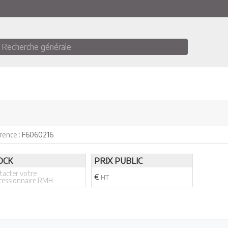
Recherche générale
rence :
F6060216
OCK
PRIX PUBLIC
tacter votre
€
HT
cessionnaire RMH