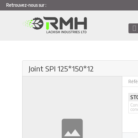
Retrouvez-nous sur :
Joint SPI 125*150*12
Réfé
ST
Con
con