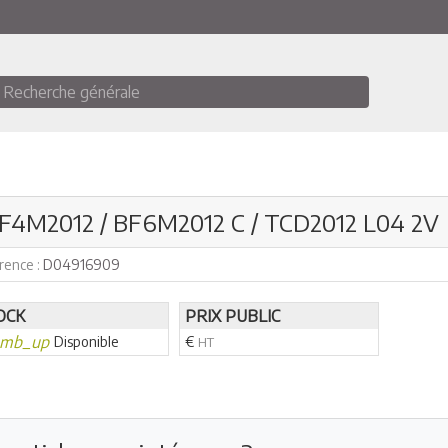
Recherche générale
BF4M2012 / BF6M2012 C / TCD2012 L04 2V
rence :
D04916909
OCK
PRIX PUBLIC
umb_up
Disponible
€
HT