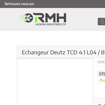
Retrouvez-nous sur :
Echangeur Deutz TCD 4.1 L04 / 
Réfé
ST
th