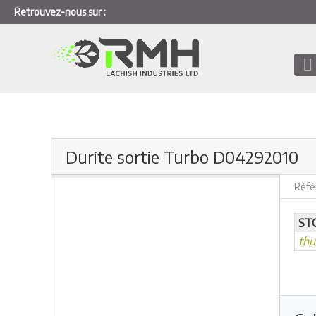
Retrouvez-nous sur :
Durite sortie Turbo D04292010
Réfé
ST
th