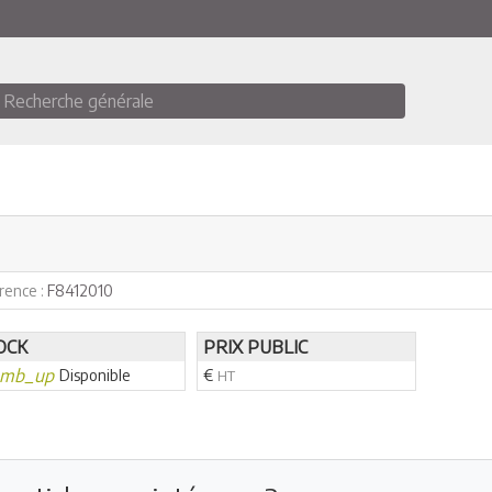
Recherche générale
rence :
F8412010
OCK
PRIX PUBLIC
umb_up
Disponible
€
HT